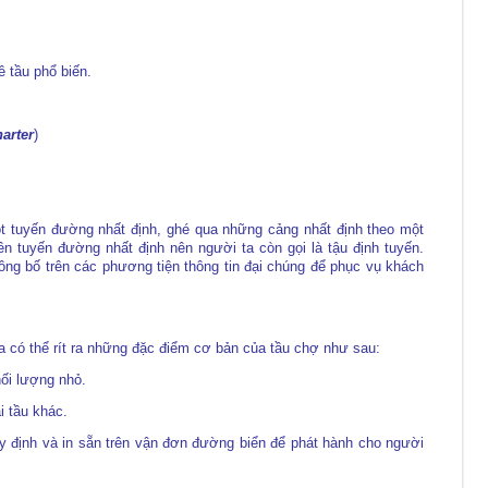
ê tầu phổ biến.
arter
)
t tuyến đường nhất định, ghé qua những cảng nhất định theo một
rên tuyến đường nhất định nên người ta còn gọi là tậu định tuyến.
ng bố trên các phương tiện thông tin đại chúng để phục vụ khách
a có thể rít ra những đặc điểm cơ bản của tầu chợ như sau:
ối lượng nhỏ.
i tầu khác.
y định và in sẵn trên vận đơn đường biển để phát hành cho người