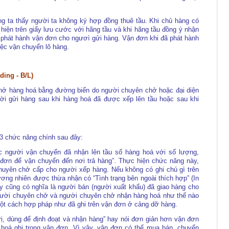
g ta thấy người ta không ký hợp đồng thuê tầu. Khi chủ hàng có
hiện trên giấy lưu cước với hãng tầu và khi hãng tầu đồng ý nhận
ẽ phát hành vận đơn cho ngươì gửi hàng. Vận đơn khi đã phát hành
iệc vận chuyển lô hàng.
ing - B/L)
hở hàng hoá bằng đường biển do người chuyên chở hoặc đại diện
i gửi hàng sau khi hàng hoá đã được xếp lên tầu hoặc sau khi
 3 chức năng chính sau đây:
c người vận chuyển đã nhận lên tầu số hàng hoá với số lượng,
ận đơn để vận chuyển đến nơi trả hàng”. Thực hiện chức năng này,
chuyên chở cấp cho người xếp hàng. Nếu không có ghi chú gì trên
ơng nhiên được thừa nhận có “Tình trạng bên ngoài thích hợp” (In
ày cũng có nghĩa là người bán (người xuất khẩu) đã giao hàng cho
gười chuyên chở và người chuyên chở nhận hàng hoá như thế nào
ột cách hợp pháp như đã ghi trên vận đơn ở cảng dỡ hàng.
rị, dùng để định đoạt và nhận hàng” hay nói đơn giản hơn vận đơn
hoá ghi trong vận đơn. Vì vậy, vận đơn có thể mua bán, chuyển