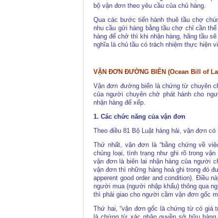
bộ vận đơn theo yêu cầu của chủ hàng.
Qua các bước tiến hành thuê tầu chợ chún
nhu cầu gửi hàng bằng tầu chợ chỉ cần thể 
hàng để chở thì khi nhận hàng, hãng tầu s
nghĩa là chủ tầu có trách nhiệm thực hiện v
V
ẬN ĐƠN ĐƯỜNG BIỂN (Ocean Bill of Lad
Vận đơn đường biển là chứng từ chuyên c
của người chuyên chở phát hành cho ngườ
nhận hàng để xếp.
1. Các chức năng của vận đơn
Theo điều 81 Bộ Luật hàng hải, vận đơn có
Thứ nhất, vận đơn là “bằng chứng về việ
chủng loại, tình trạng như ghi rõ trong v
vận đơn là biên lai nhận hàng của người 
vận đơn thì những hàng hoá ghi trong đó đư
apperent good order and condition). Ðiều n
người mua (người nhập khẩu) thông qua n
thì phải giao cho người cầm vận đơn gốc m
Thứ hai, “vận đơn gốc là chứng từ có giá t
là chứng từ xác nhận quyền sở hữu hàng 