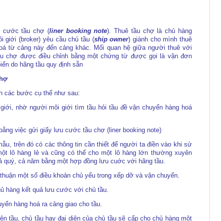
u cước tầu chợ (
liner booking note
). Thuê tầu chợ là chủ hàng
i giới (broker) yêu cầu chủ tầu (
ship owner
) giành cho mình thuê
oá từ cảng này đến cảng khác. Mối quan hệ giữa người thuê với
ầu chợ được điều chỉnh bằng một chứng từ được gọi là vận đơn
ển do hãng tầu quy định sẵn
chợ
nh các bước cụ thể như sau:
iới, nhờ người môi giới tìm tầu hỏi tầu đề vận chuyển hàng hoá
bằng việc gửi giấy lưu cước tầu chợ (liner booking note)
, trên đó có các thông tin cần thiết để người ta điền vào khi sử
ột lô hàng lẻ và cũng có thể cho một lô hàng lớn thường xuyên
ả quý, cả năm bằng một hợp đồng lưu cuớc với hãng tầu.
ả thuận một số điều khoản chủ yếu trong xếp dỡ và vận chuyển.
ủ hàng kết quả lưu cước với chủ tầu.
yển hàng hoá ra cảng giao cho tầu.
n tầu, chủ tầu hay đại diện của chủ tầu sẽ cấp cho chủ hàng một