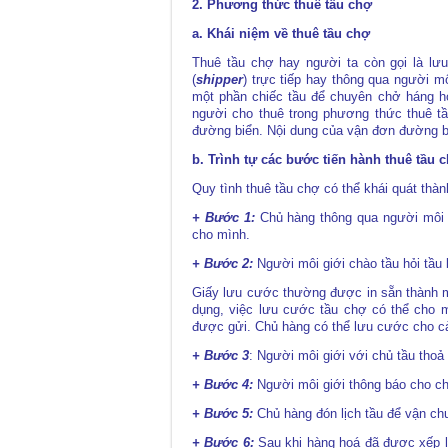
2. Phương thức thuê tầu chợ
a. Khái niệm về thuê tầu chợ
Thuê tầu chợ hay người ta còn gọi là lư
(
shipper
) trực tiếp hay thông qua người mô
một phần chiếc tầu để chuyên chở háng h
người cho thuê trong phương thức thuê t
đường biển. Nội dung của vận đơn đường bi
b. Trình tự các bước tiến hành thuê tầu 
Quy tình thuê tầu chợ có thể khái quát thà
+ Bước 1:
Chủ hàng thông qua người môi g
cho mình.
+ Bước 2:
Người môi giới chào tầu hỏi tầu 
Giấy lưu cước thường được in sẵn thành mẫu
dụng, việc lưu cước tầu chợ có thể cho m
được gửi. Chủ hàng có thể lưu cước cho c
+ Bước 3
: Người môi giới với chủ tầu tho
+ Bước 4:
Người môi giới thông báo cho ch
+ Bước 5:
Chủ hàng đón lịch tầu để vận chu
+ Bước 6:
Sau khi hàng hoá đã được xếp lê