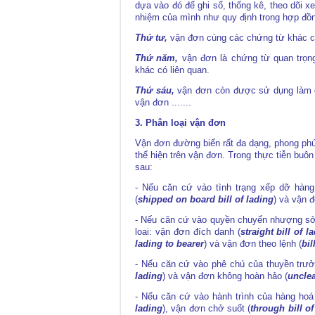
dựa vào đó để ghi sổ, thống kê, theo dõi 
nhiệm của mình như quy định trong hợp đồ
Thứ tư,
vận đơn cùng các chứng từ khác củ
Thứ năm,
vận đơn là chứng từ quan trọng
khác có liên quan.
Thứ sáu,
vận đơn còn được sử dụng làm c
vận đơn .......
3. Phân loại vận đơn
Vận đơn đường biển rất đa dạng, phong ph
thể hiện trên vận đơn. Trong thực tiễn buôn
sau:
- Nếu căn cứ vào tình trạng xếp dỡ hàng
(
shipped on board bill of lading
) và vận 
- Nếu căn cứ vào quyền chuyển nhượng sở 
loai: vận đơn đích danh (
straight bill of l
lading to bearer
) và vận đơn theo lệnh (
bil
- Nếu căn cứ vào phê chú của thuyền trưở
lading
) và vận đơn không hoàn hảo (
unclea
- Nếu căn cứ vào hành trình của hàng hoá 
lading
), vận đơn chở suốt (
through bill of