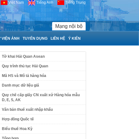
Việt Nam
Tiếng Anh
Tiếng Trung
Mạng nội bộ
 VIỆN ẢNH
TUYỂN DỤNG
LIÊN HỆ
Ý KIẾN
Tờ khai Hải Quan Asean
Quy trình thủ tục Hải Quan
Mã HS và Mô tả hàng hóa
Danh mục dữ liệu giá
Quy chế cấp giấy CN xuất xứ Hàng hóa mẫu
D, E, S, AK
Văn bản thuế xuất nhập khẩu
Hợp đồng Quốc tế
Biểu thuế Hoa Kỳ
Tổng hợp