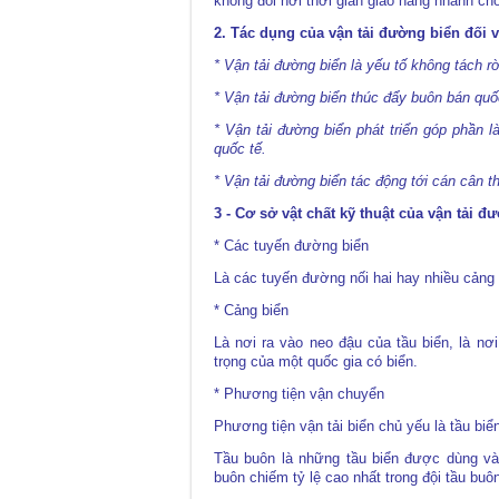
không đòi hởi thời gian giao hàng nhanh ch
2. Tác dụng của vận tải đường biển đối 
* Vận tải đường biển là yếu tố không tách r
* Vận tải đường biển thúc đẩy buôn bán quốc
* Vận tải đường biển phát triển góp phần 
quốc tế.
* Vận tải đường biển tác động tới cán cân t
3 - Cơ sở vật chất kỹ thuật của vận tải đ
* Các tuyến đường biển
Là các tuyến đường nối hai hay nhiều cảng
* Cảng biển
Là nơi ra vào neo đậu của tầu biển, là nơ
trọng của một quốc gia có biển.
* Phương tiện vận chuyển
Phương tiện vận tải biển chủ yếu là tầu biển
Tầu buôn là những tầu biển được dùng vào
buôn chiếm tỷ lệ cao nhất trong đội tầu buô