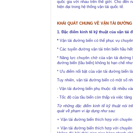
quốc gia với nhau trên thế giới. Cho đến 
hiện đại trong hệ thống vận tải quốc tế.
KHÁI QUÁT CHUNG V
Ề VẬN TẢI ĐƯỜNG
1. Đặc điểm kinh tế kỹ thuật của vận tải 
*
Vận tải đường biển có thể phục vụ chuyên 
* Các tuyến đường vận tải trên biển hầu hế
* Năng lực chuyên chở của vận tải đường b
đường biển (tầu biển) không bị hạn chế nh
* Ưu điểm nổi bật của vận tải đường biển là
Tuy nhiên, vận tải đường biển có một số n
- Vận tải đường biển phụ thuộc rất nhiều vào
- Tốc độ của tầu biển còn thấp và việc tăng
Từ những đặc điểm kinh tế kỹ thuật nói trê
quát về phạm vi áp dụng như sau:
+ Vận tải đường biển thích hợp với chuyên
+ Vận tải đường biển thích hợp với chuyên