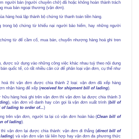
xem người bán (người chuyên chở) đã hoặc không hoàn thành trách
ng mua bán ngoại thương (vận đơn).
a hàng hoá lập thành bộ chứng từ thanh toán tiền hàng.
 trong bộ chứng từ khiếu nại người bảo hiểm, hay những người
hứng từ để cầm cố, mua bán, chuyển nhượng hàng hoá ghi tren
ú, được sử dụng vào những công việc khác nhau tuỳ theo nội dung
 bán quốc tế, có rất nhiều căn cứ để phân loại vận đơn, cụ thể như
 hoá thì vận đơn được chia thành 2 loại: vận đơn đã xếp hàng
đơn nhận hàng để xếp (
received for shipment bill of lading
).
hữu hàng hoá ghi trên vận đơn thì vận đơn lại được chia thành 3
ading
), vận đơn vô danh hay còn gọi là vận đơn xuất trình (
bill of
l of lading to order of...
)
ng trên vận đơn, người ta lại có vận đơn hoàn hảo (
Clean bill of
n of lading
).
thì vận đơn lại được chia thành: vận đơn đi thẳng (
direct bill of
 lading
) và vận đơn vận tải liên hợp hay vận đơn đa phương thức