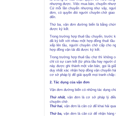
nhượng được. Việc mua bán, chuyển nhượng
Cứ mỗi lần chuyển nhượng như vậy, người
đơn, có quyền đòi người chuyên chở giao 
đến.
Thứ ba, vận đơn đường biển là bằng chứ
được ký kết.
Trong trường hợp thuê tầu chuyến, trước k
đã ký kết với nhau một hợp đồng thuê tầu
xếp lên tầu, người chuyên chở cấp cho 
hợp đồng vận tải đã được ký kết.
Trong trường hợp thuê tầu chợ thì không 
chỉ có sự cam kết (từ phía tầu hay người 
này được ghi thành một văn bản, gọi là g
duy nhất xác nhận hợp đồng vận chuyển hà
cơ sở pháp lý để giải quyết mọi tranh chấ
2. Tác dụng của vận đơn
Vận đơn đường biển có những tác dụng chủ
Thứ nhất,
vận đơn là cơ sở pháp lý điề
chuyên chở.
Thứ hai,
vận đơn là căn cứ để khai hải qua
Thứ ba,
vận đơn là căn cứ để nhận hàng 