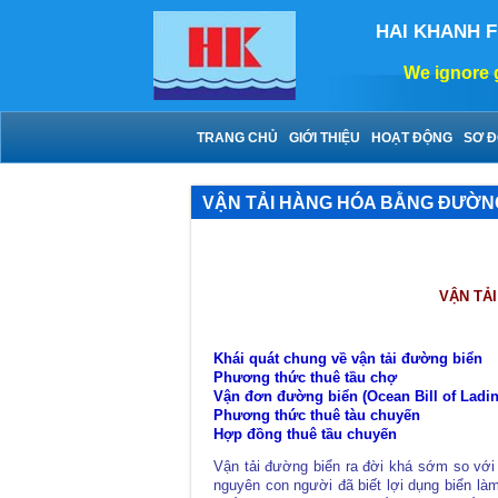
HAI KHANH 
We ignore geog
TRANG CHỦ
GIỚI THIỆU
HOẠT ĐỘNG
SƠ Đ
VẬN TẢI HÀNG HÓA BẰNG ĐƯỜN
VẬN TẢ
Khái quát chung về vận tải đường biển
Phương thức thuê tầu chợ
Vận đơn đường biển (Ocean Bill of Ladin
Phương th
ức thuê tàu chuyến
Hợp đồng thuê tầu chuyến
Vận tải đường biển ra đời khá sớm so với
nguyên con người đã biết lợi dụng biển là