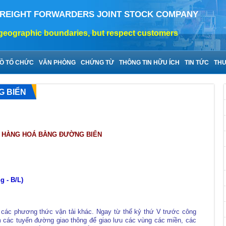
FREIGHT FORWARDERS JOINT STOCK COMPANY
raphic boundaries, but respect customers
Ồ TỔ CHỨC
VĂN PHÒNG
CHỨNG TỪ
THÔNG TIN HỮU ÍCH
TIN TỨC
THƯ
G BIỂN
I HÀNG HOÁ BẰNG ĐƯỜNG BIỂN
g - B/L)
 các phương thức vận tải khác. Ngay từ thế kỷ thứ V trước công
m các tuyến đường giao thông để giao lưu các vùng các miền, các