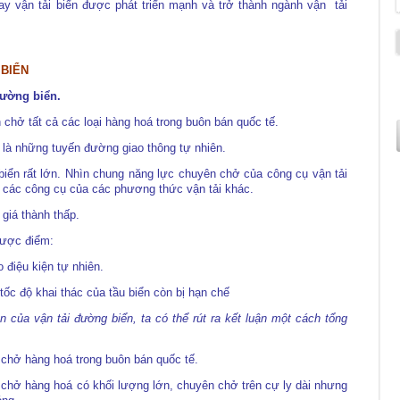
nay vận tải biển được phát triển mạnh và trở thành ngành vận tải
 BIỂN
đường biển.
chở tất cả các loại hàng hoá trong buôn bán quốc tế.
t là những tuyến đường giao thông tự nhiên.
iển rất lớn. Nhìn chung năng lực chuyên chở của công cụ vận tải
ư các công cụ của các phương thức vận tải khác.
 giá thành thấp.
hược điểm:
 điệu kiện tự nhiên.
 tốc độ khai thác của tầu biển còn bị hạn chế
n của vận tải đường biển, ta có thể rút ra kết luận một cách tổng
 chở hàng hoá trong buôn bán quốc tế.
 chở hàng hoá có khối lượng lớn, chuyên chở trên cự ly dài nhưng