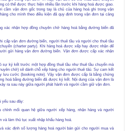
 có thể được thực hiện nhiều lần trước khi hàng hoá được giao.
 cầm vận đơn gốc trong tay là chủ của hàng hoá ghi trong vận
hàng cho mình theo điều kiện đã quy định trong vận đơn tại cảng
ng xác nhận hợp đồng chuyên chở hàng hoá bằng đường biển đã
hi cấp vận đơn đường biển, người thuê tầu và người cho thuê tầu
 chuyến (charter party). Khi hàng hoá được xếp hay được nhận để
người gửi hàng vận đơn đường biển. Vận đơn được cấp xác nhận
có sự ký kết trước một hợp đồng thuê tầu như thuê tầu chuyến mà
chuyên chở) sẽ dành chỗ xếp hàng cho người thuê tâù. Sự cam kết
iấy lưu cước (booking note). Vậy vận đơn được cấp là bằng chứng
ng hoá bằng đường biển đã được ký kết. Nội dung của vận đơn là
p xảy ra sau này giữa người phát hành và người cầm giữ vận đơn.
 yếu sau đây:
u chỉnh mối quan hệ giữa người xếp hàng, nhận hàng và người
n và làm thủ tục xuất nhập khẩu hàng hoá.
và xác định số lượng hàng hoá người bán gửi cho người mua và