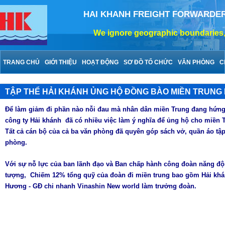
HAI KHANH FREIGHT FORWARDE
We ignore geographic boundaries, 
TRANG CHỦ
GIỚI THIỆU
HOẠT ĐỘNG
SƠ ĐỒ TỔ CHỨC
VĂN PHÒNG
C
TẬP THỂ HẢI KHÁNH ỦNG HỘ ĐỒNG BÀO MIỀN TRUNG 
Để làm giảm đi phần nào nỗi đau mà nhân dân miền Trung đang hứng c
công ty Hải khánh đã có nhiều việc làm ý nghĩa để ủng hộ cho miền T
Tất cả cán bộ của cả ba văn phòng đã quyên góp sách vở, quần áo tập
phòng.
Với sự nỗ lực của ban lãnh đạo và Ban chấp hành công đoàn năng độ
tượng, Chiếm 12% tổng quỹ của đoàn đi miền trung bao gồm Hải kh
Hương - GĐ chi nhanh Vinashin New world làm trưởng đoàn.