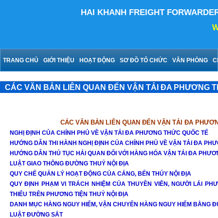
HAI KHANH FREIGHT FORWARDE
We
TRANG CHỦ
GIỚI THIỆU
HOẠT ĐỘNG
SƠ ĐỒ TỔ CHỨC
VĂN PHÒNG
C
CÁC VĂN BẢN LIÊN QUAN ĐẾN VẬN TẢI ĐA PHƯƠNG T
CÁC VĂN BẢN LIÊN QUAN ĐẾN VẬN TẢI ĐA PHƯƠN
NGHỊ ĐỊNH CỦA CHÍNH PHỦ VỀ VẬN TẢI ĐA PHƯƠNG THỨC QUỐC TẾ
HƯỚNG DẪN THI HÀNH NGHỊ ĐỊNH CỦA CHÍNH PHỦ VỀ VẬN TẢI ĐA PH
HƯỚNG DẪN THỦ TỤC HẢI QUAN ĐỐI VỚI HÀNG HÓA VẬN TẢI ĐA PHƯ
LUẬT GIAO THÔNG ĐƯỜNG THUỶ NỘI ĐỊA
QUY CHẾ QUẢN LÝ HOẠT ĐỘNG CỦA CẢNG, BẾN THỦY NỘI ĐỊA
QUY ĐỊNH PHẠM VI TRÁCH NHIỆM CỦA THUYỀN VIÊN, NGƯỜI LÁI PHƯ
THIỂU TRÊN PHƯƠNG TIỆN THUỶ NỘI ĐỊA
DANH MỤC HÀNG NGUY HIỂM, VẬN CHUYỂN HÀNG NGUY HIỂM BẰNG 
LUẬT ĐƯỜNG SẮT