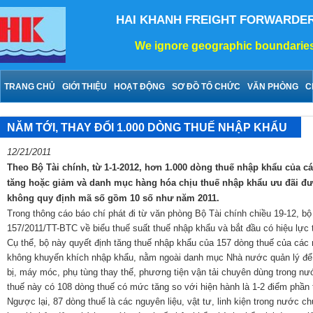
HAI KHANH FREIGHT FORWARDE
We ignore geographic boundaries,
TRANG CHỦ
GIỚI THIỆU
HOẠT ĐỘNG
SƠ ĐỒ TỔ CHỨC
VĂN PHÒNG
C
NĂM TỚI, THAY ĐỔI 1.000 DÒNG THUẾ NHẬP KHẨU
12/21/2011
Theo Bộ Tài chính, từ 1-1-2012, hơn 1.000 dòng thuế nhập khẩu của c
tăng hoặc giảm và danh mục hàng hóa chịu thuế nhập khẩu ưu đãi đư
không quy định mã số gồm 10 số như năm 2011.
Trong thông cáo báo chí phát đi từ văn phòng Bộ Tài chính chiều 19-12, b
157/2011/TT-BTC về biểu thuế suất thuế nhập khẩu và bắt đầu có hiệu lực 
Cụ thể, bộ này quyết định tăng thuế nhập khẩu của 157 dòng thuế của cá
không khuyến khích nhập khẩu, nằm ngoài danh mục Nhà nước quản lý để b
bị, máy móc, phụ tùng thay thế, phương tiện vận tải chuyên dùng trong n
thuế này có 108 dòng thuế có mức tăng so với hiện hành là 1-2 điểm phần 
Ngược lại, 87 dòng thuế là các nguyên liệu, vật tư, linh kiện trong nước 