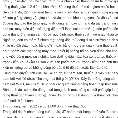
hợp lý, bảo đảm phù hợp với mức thuế nhập khẩu thành phẩm lại được giả
dòng thuế giảm 1-2 điểm phần trăm; 80 dòng thuế có mức giảm nhiều hơn.
Bên cạnh đó, 22 nhóm mặt hàng là sản phẩm đầu ra của ngành nông nghiệp 
để làm giống, động vật giáp xác đã được hun khói), nguyên liệu đầu vào c
đường dây cao thế (như giấy kraft dùng làm bao xi măng đã tẩy trắng, vải 
cao su, máy biến điện sử dụng điện môi lỏng loại cao thế...), sản phẩm cầ
dùng (băng đĩa, súng săn) được quy định mức thuế suất thuế nhập khẩu ưu
Ngoài ra, còn có thêm 7 nhóm mặt hàng đặc thù đang được hưởng chính s
khẩu ưu đãi thấp, hoặc bằng 0%, hoặc bằng mức sàn của khung thuế suất
như: nhóm các mặt hàng máy móc, thiết bị phòng nổ chuyên dùng cho khai
cho việc đóng mới, sửa chữa, bảo dưỡng đầu máy, toa xe; vật tư, thiết b
trọng điểm và để đầu tư sản xuất sản phẩm cơ khí trọng điểm; các phụ tùn
kiện rời đồng bộ và không đồng bộ của ô tô để sản xuất, lắp ráp ô tô.
Cũng theo quyết định của Bộ Tài chính, từ năm sau, thuế của 945 mặt hàng
cam kết với Tổ chức Thương mại thế giới (WTO). Đây là những dòng có 
cam kết WTO, nên năm 2012 phải cắt giảm xuống bằng hoặc thấp hơn mứ
Bên cạnh đó, có nhiều dòng thuế trong danh mục hàng ưu đãi phải gộp lại (
dòng thuế gộp thành 1 dòng). Theo đó, có hơn 800 dòng thuế thuộc 91 nhóm
thuế suất hiện hành.
Tính chung, năm 2012 sẽ có 1.000 dòng thuế thay đổi.
Trong khi đó, ở nhóm hàng xuất khẩu, 87 nhóm mặt hàng, chủ yếu là nhữn
quặng, đá, cát; mặt hàng kim loại, phế liệu kim loại, như vàng, sắt, đồng