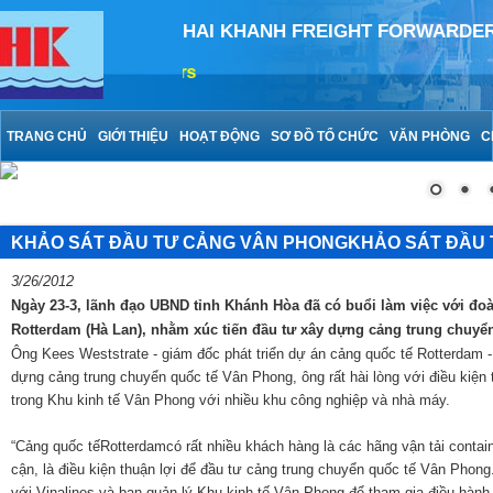
HAI KHANH FREIGHT FORWARDE
but respect customers
TRANG CHỦ
GIỚI THIỆU
HOẠT ĐỘNG
SƠ ĐỒ TỔ CHỨC
VĂN PHÒNG
C
KHẢO SÁT ĐẦU TƯ CẢNG VÂN PHONGKHẢO SÁT ĐẦU
3/26/2012
Ngày 23-3, lãnh đạo UBND tỉnh Khánh Hòa đã có buổi làm việc với đoà
Rotterdam (Hà Lan), nhằm xúc tiến đầu tư xây dựng cảng trung chuyể
Ông Kees Weststrate - giám đốc phát triển dự án cảng quốc tế Rotterdam - 
dựng cảng trung chuyển quốc tế Vân Phong, ông rất hài lòng với điều kiện 
trong Khu kinh tế Vân Phong với nhiều khu công nghiệp và nhà máy.
“Cảng quốc tế
Rotterdam
có rất nhiều khách hàng là các hãng vận tải contai
cận, là điều kiện thuận lợi để đầu tư cảng trung chuyển quốc tế Vân Phong
với Vinalines và ban quản lý Khu kinh tế Vân Phong để tham gia điều hành