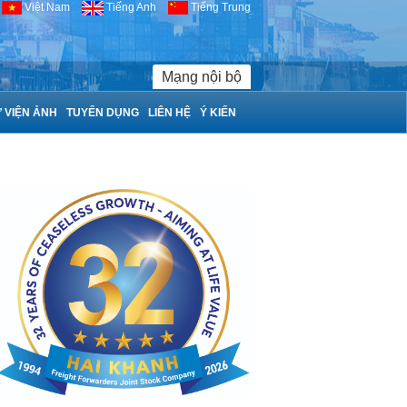
Việt Nam
Tiếng Anh
Tiếng Trung
Mạng nội bộ
 VIỆN ẢNH
TUYỂN DỤNG
LIÊN HỆ
Ý KIẾN