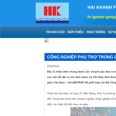
HAI KHANH 
We ignore geograp
TRANG CHỦ
GIỚI THIỆU
HOẠT ĐỘNG
SƠ Đ
CÔNG NGHIỆP PHỤ TRỢ TRONG C
4/16/2012
Đây là nhận định chung được các chuyên gia đưa ra tr
các vấn đề đặt ra cho đàm phán, ký kết Hiệp định thươ
giữa Việt Nam – EU (MUTRAP III) phối hợp với Bộ Công
Tham dự hội thảo có ông Lê Triệu Dũng, Phó Vụ trưởng
đốc Trung tâm phát triển doanh nghiệp công nghiệp hỗ t
diện các hiệp hội dệt may, da giày…