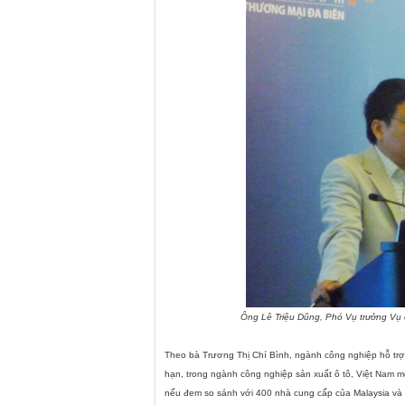
Ông Lê Triệu Dũng, Phó Vụ trưởng Vụ c
Theo bà Trương Thị Chí Bình, ngành công nghiệp hỗ trợ
hạn, trong ngành công nghiệp sản xuất ô tô, Việt
Nam
mớ
nếu đem so sánh với 400 nhà cung cấp của
Malaysia
và 