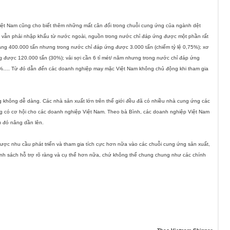
iệt
Nam
cũng cho biết thêm những mất cân đối trong chuỗi cung ứng của ngành dệt
y vẫn phải nhập khẩu từ nước ngoài, nguồn trong nước chỉ đáp ứng được một phần rất
g 400.000 tấn nhưng trong nước chỉ đáp ứng được 3.000 tấn (chiếm tỷ lệ 0,75%); xơ
 được 120.000 tấn (30%); vải sợi cần 6 tỉ mét/ năm nhưng trong nước chỉ đáp ứng
70%…. Từ đó dẫn đến các doanh nghiệp may mặc Việt
Nam
không chủ động khi tham gia
 không dễ dàng. Các nhà sản xuất lớn trên thế giới đều đã có nhiều nhà cung ứng các
g có cơ hội cho các doanh nghiệp Việt
Nam
. Theo bà Bình, các doanh nghiệp Việt
Nam
u đó nâng dần lên.
ược nhu cầu phát triển và tham gia tích cực hơn nữa vào các chuỗi cung ứng sản xuất,
ính sách hỗ trợ rõ ràng và cụ thể hơn nữa, chứ không thể chung chung như các chính