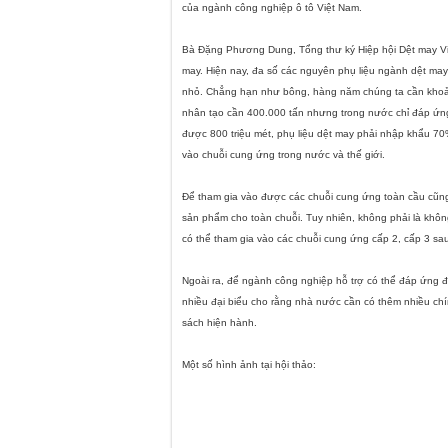
của ngành công nghiệp ô tô Việt
Nam
.
Bà Đặng Phương Dung, Tổng thư ký Hiệp hội Dệt may V
may. Hiện nay, đa số các nguyên phụ liệu ngành dệt ma
nhỏ. Chẳng hạn như bông, hàng năm chúng ta cần khoản
nhân tạo cần 400.000 tấn nhưng trong nước chỉ đáp ứng
được 800 triệu mét, phụ liệu dệt may phải nhập khẩu 
vào chuỗi cung ứng trong nước và thế giới.
Để tham gia vào được các chuỗi cung ứng toàn cầu cũng
sản phẩm cho toàn chuỗi. Tuy nhiên, không phải là khôn
có thể tham gia vào các chuỗi cung ứng cấp 2, cấp 3 sa
Ngoài ra, để ngành công nghiệp hỗ trợ có thể đáp ứng đ
nhiều đại biểu cho rằng nhà nước cần có thêm nhiều ch
sách hiện hành.
Một số hình ảnh tại hội thảo: