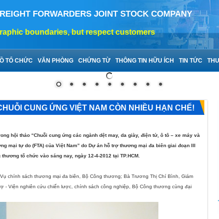
FREIGHT FORWARDERS JOINT STOCK COMPANY
hic boundaries, but respect customers
Ồ TỔ CHỨC
VĂN PHÒNG
CHỨNG TỪ
THÔNG TIN HỮU ÍCH
TIN TỨC
THƯ
HUỖI CUNG ỨNG VIỆT NAM CÒN NHIỀU HẠN CHẾ!
ong hội thảo “Chuỗi cung ứng các ngành dệt may, da giày, điện tử, ô tô – xe máy và
ng mại tự do (FTA) của Việt Nam” do Dự án hỗ trợ thương mại đa biên giai đoạn III
 thương tổ chức vào sáng nay, ngày 12-4-2012 tại TP.HCM.
 Vụ chính sách thương mại đa biên, Bộ Công thương; Bà Trương Thị Chí Bình, Giám
rợ - Viện nghiên cứu chiến lược, chính sách công nghiệp, Bộ Công thương cùng đại