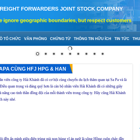
FREIGHT FORWARDERS JOINT STOCK COMPANY
nore geographic boundaries, but respect customers
Ồ TỔ CHỨC
VĂN PHÒNG
CHỨNG TỪ
THÔNG TIN HỮU ÍCH
TIN TỨC
THƯ
SAPA CÙNG HFJ HPG & HAN
n viên công ty Hải Khánh đã có cơ hội cùng chuyến du lịch thăm quan tại Sa Pa và là
. Điều quan trọng và đáng quý hơn là cán bộ nhân viên Hải Khánh đã có những giây
à nâng cao tinh thần đồng đội của mỗi thành viên trong công ty. Hãy cũng Hải Khánh
ch này nhé.
ôi đền ẩn mình giữa điệp trùng núi non hùng vĩ án ngữ là sông Hồng cuộn chảy đầy