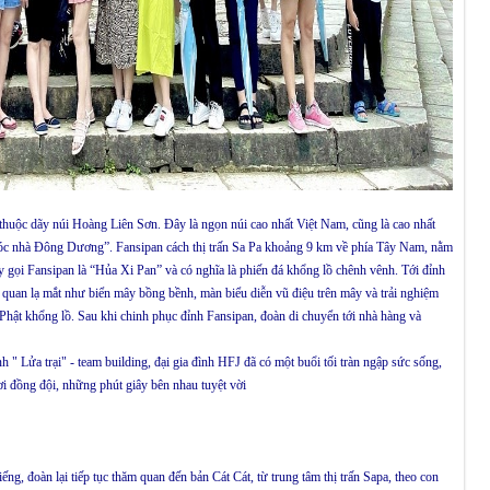
huộc dãy núi Hoàng Liên Sơn. Đây là ngọn núi cao nhất Việt Nam, cũng là cao nhất
c nhà Đông Dương”. Fansipan cách thị trấn Sa Pa khoảng 9 km về phía Tây Nam, nằm
ây gọi Fansipan là “Hủa Xi Pan” và có nghĩa là phiến đá khổng lồ chênh vênh. Tới đỉnh
uan lạ mắt như biển mây bồng bềnh, màn biểu diễn vũ điệu trên mây và trải nghiệm
 Phật khổng lồ. Sau khi chinh phục đỉnh Fansipan, đoàn di chuyển tới nhà hàng và
h " Lửa trại" - team building, đại gia đình HFJ đã có một buổi tối tràn ngập sức sống,
hơi đồng đội, những phút giây bên nhau tuyệt vời
ng, đoàn lại tiếp tục thăm quan đến bản Cát Cát, từ trung tâm thị trấn Sapa, theo con