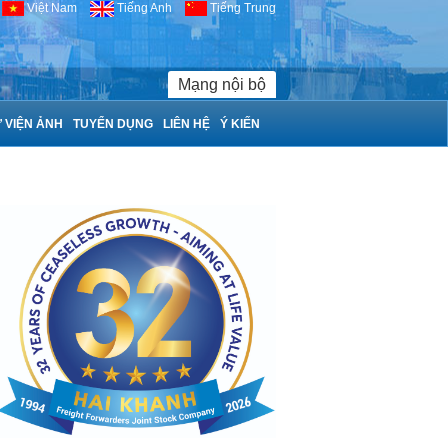
Việt Nam
Tiếng Anh
Tiếng Trung
Mạng nội bộ
 VIỆN ẢNH
TUYỂN DỤNG
LIÊN HỆ
Ý KIẾN