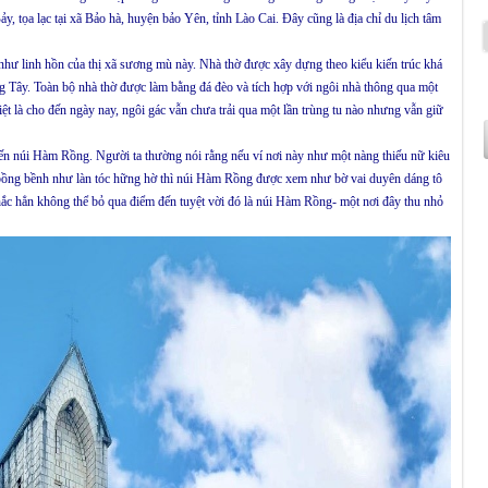
 tọa lạc tại xã Bảo hà, huyện bảo Yên, tỉnh Lào Cai. Đây cũng là địa chỉ du lịch tâm
như linh hồn của thị xã sương mù này. Nhà thờ được xây dựng theo kiểu kiến trúc khá
ng Tây. Toàn bộ nhà thờ được làm bằng đá đèo và tích hợp với ngôi nhà thông qua một
 biệt là cho đến ngày nay, ngôi gác vẫn chưa trải qua một lần trùng tu nào nhưng vẫn giữ
đến núi Hàm Rồng. Người ta thường nói rằng nếu ví nơi này như một nàng thiếu nữ kiêu
bồng bềnh như làn tóc hững hờ thì núi Hàm Rồng được xem như bờ vai duyên dáng tô
chắc hẳn không thể bỏ qua điểm đến tuyệt vời đó là núi Hàm Rồng- một nơi đây thu nhỏ