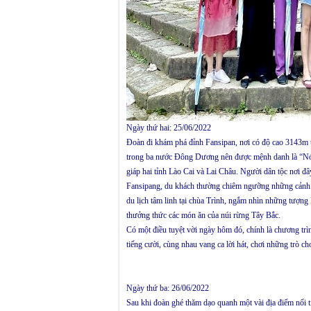
Ngày thứ hai: 25/06/2022
Đoàn đi khám phá đỉnh Fansipan, nơi có độ cao 3143m t
trong ba nước Đông Dương nên được mệnh danh là “Nó
giáp hai tỉnh Lào Cai và Lai Châu. Người dân tộc nơi đ
Fansipang, du khách thường chiêm ngưỡng những cảnh q
du lịch tâm linh tại chùa Trình, ngắm nhìn những tượng
thưởng thức các món ăn của núi rừng Tây Bắc.
Có một điều tuyệt vời ngày hôm đó, chính là chương trìn
tiếng cười, cùng nhau vang ca lời hát, chơi những trò c
Ngày thứ ba: 26/06/2022
Sau khi đoàn ghé thăm dạo quanh một vài địa điểm nổi tiế