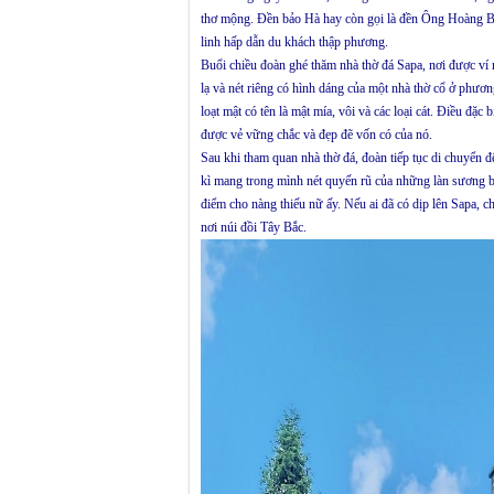
thơ mộng. Đền bảo Hà hay còn gọi là đền Ông Hoàng Bảy,
linh hấp dẫn du khách thập phương.
Buổi chiều đoàn ghé thăm nhà thờ đá Sapa, nơi được ví 
lạ và nét riêng có hình dáng của một nhà thờ cổ ở phươ
loạt mật có tên là mật mía, vôi và các loại cát. Điều đặc
được vẻ vững chắc và đẹp đẽ vốn có của nó.
Sau khi tham quan nhà thờ đá, đoàn tiếp tục di chuyển 
kì mang trong mình nét quyến rũ của những làn sương 
điểm cho nàng thiếu nữ ấy. Nếu ai đã có dịp lên Sapa, 
nơi núi đồi Tây Bắc.