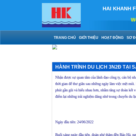
HAI KHANH 
We ig
TRANG CHỦ
GIỚI THIỆU
HOẠT ĐỘNG
SƠ Đ
HÀNH TRÌNH DU LỊCH 3N2Đ TẠI 
Nhận được sự quan tâm của lãnh đạo công ty, cán bộ nhâ
thời gian để thư giãn sau những ngày làm việc mệt mỏi
phút gần gũi và hiểu nhau hơn, nhằm tăng sự đoàn kết v
điểm lại những trải nghiệm đáng nhớ trong chuyến du lị
Ngày đầu tiên: 24/06/2022
Buổi sáng ngày đầu tiên, đoàn ghé thăm đền Bảo Hà, ng