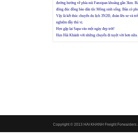
đường hướng về phía núi Fanxipan khoảng gần 3km. Bản 
đông đúc đồng bào dân tộc Mông sinh sống. Bản có ph
Vậy là kết thúc chuyến du lịch 3N2Đ, đoàn lên xe và trở
nghiệm đầy thú vị.
Hẹn gặp lại Sapa vào một ngày đẹp trời!
Hẹn Hải Khánh với những chuyến đi tuyệt vời hơn nữa.
Copyright © 2013 HAI KHANH Freight Forwarders J